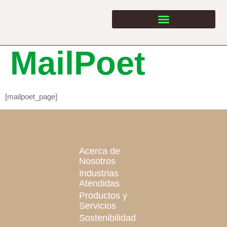
Página de
MailPoet
[mailpoet_page]
Acerca de
Nosotros
Industrias
Atendidas
Productos y
Servicios
Sostenibilidad