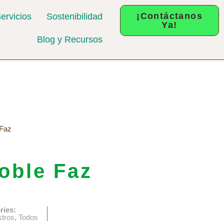
¡Contáctanos
ervicios
Sostenibilidad
Ya!
Blog y Recursos
 Faz
oble Faz
ries:
stros
,
Todos