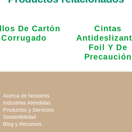
llos De Cartón
Cintas
Corrugado
Antideslizant
Foil Y De
Precaución
Acerca de Nosotros
Industrias Atendidas
Productos y Servicios
Sostenibilidad
Blog y Recursos