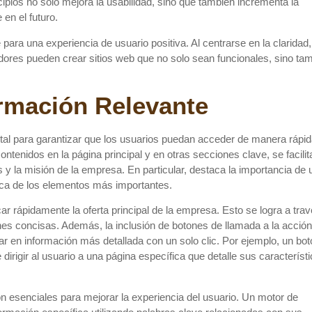
cipios no solo mejora la usabilidad, sino que también incrementa la
 en el futuro.
ara una experiencia de usuario positiva. Al centrarse en la claridad,
dores pueden crear sitios web que no solo sean funcionales, sino ta
rmación Relevante
tal para garantizar que los usuarios puedan acceder de manera rápid
 contenidos en la página principal y en otras secciones clave, se facilit
y la misión de la empresa. En particular, destaca la importancia de 
gica de los elementos más importantes.
icar rápidamente la oferta principal de la empresa. Esto se logra a tra
es concisas. Además, la inclusión de botones de llamada a la acción
ar en información más detallada con un solo clic. Por ejemplo, un bot
rigir al usuario a una página específica que detalle sus característ
on esenciales para mejorar la experiencia del usuario. Un motor de