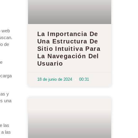
o web
La Importancia De
buscan.
Una Estructura De
io de
Sitio Intuitiva Para
La Navegación Del
te
Usuario
ecarga
18 de junio de 2024
00:31
vas y
es una
e las
 a las