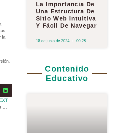
La Importancia De
o
Una Estructura De
Sitio Web Intuitiva
a
Y Fácil De Navegar
Los
 la
18 de junio de 2024
00:28
rsión.
Contenido
Educativo
EXT
La Importancia de una Estructura de Sitio Intuitiva para la Navegación del Usuario