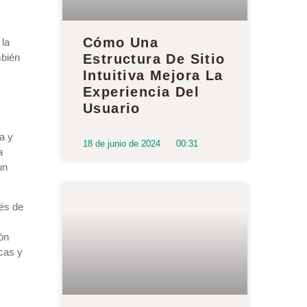
Cómo Una
 la
mbién
Estructura De Sitio
Intuitiva Mejora La
Experiencia Del
Usuario
a y
18 de junio de 2024
00:31
a
un
vés de
ón
icas y